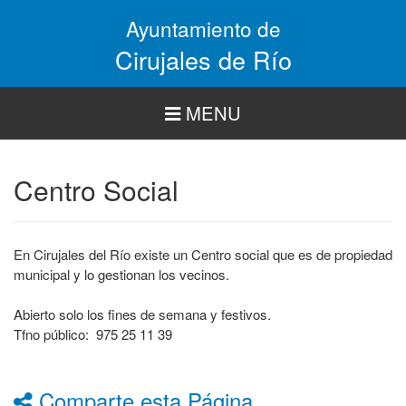
Pasar
Ayuntamiento de
al
contenido
Cirujales de Río
principal
MENU
Centro Social
En Cirujales del Río existe un Centro social que es de propiedad
municipal y lo gestionan los vecinos.
Abierto solo los fines de semana y festivos.
Tfno público: 975 25 11 39
Comparte esta Página