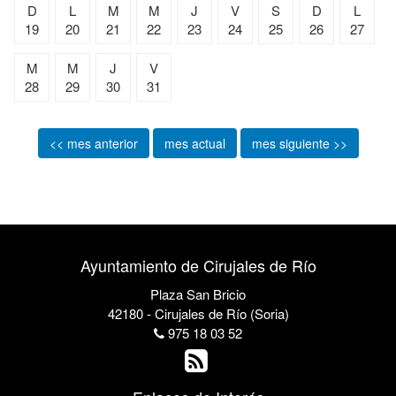
D
L
M
M
J
V
S
D
L
19
20
21
22
23
24
25
26
27
M
M
J
V
28
29
30
31
<< mes anterior
mes actual
mes siguiente >>
Ayuntamiento de Cirujales de Río
Plaza San Bricio
42180 - Cirujales de Río (Soria)
975 18 03 52